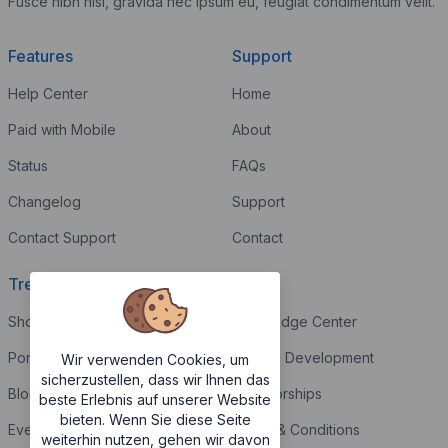
Fusce nibh nisl, gravida nec ipsum eu, feugiat condimentum velit.
Features
Support
Help Center
Home
Paid with Mobile
About
Status
FAQs
Changelog
Support
Contact Support
Contact
Trending
Legal
Shop
Knowledge Center
Portfolio
Custom Development
Wir verwenden Cookies, um
sicherzustellen, dass wir Ihnen das
Blog
Sponsorships
beste Erlebnis auf unserer Website
bieten. Wenn Sie diese Seite
Events
Terms & Conditions
weiterhin nutzen, gehen wir davon