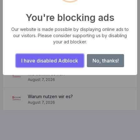
Die Stürme der Wellen
August 7, 2026
You're blocking ads
Schöne und gemütliche Wohnung
Our website is made possible by displaying online ads to
August 7, 2026
our visitors. Please consider supporting us by disabling
your ad blocker.
Wo kann ich es kriegen?
August 7, 2026
I have disabled Adblock
No, thanks!
Wo kommt es her?
August 7, 2026
Warum nutzen wir es?
August 7, 2026