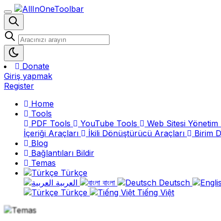
Donate
Giriş yapmak
Register
Home
Tools
PDF Tools
YouTube Tools
Web Sitesi Yönetim 
İçeriği Araçları
İkili Dönüştürücü Araçları
Birim 
Blog
Bağlantıları Bildir
Temas
Türkçe
العربية
বাংলা
Deutsch
Türkçe
Tiếng Việt