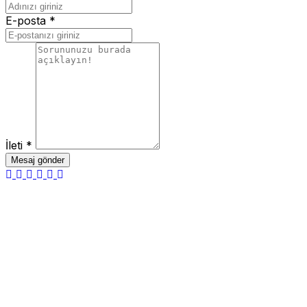
E-posta *
İleti *
Mesaj gönder