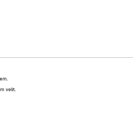
rem.
 velit.