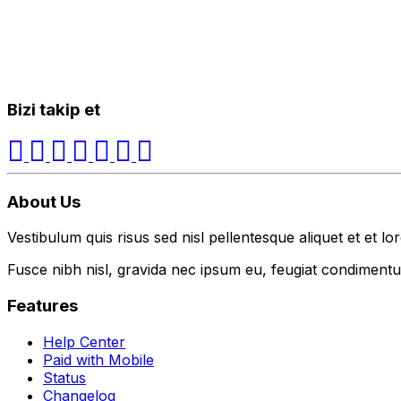
Bizi takip et
About Us
Vestibulum quis risus sed nisl pellentesque aliquet et et lo
Fusce nibh nisl, gravida nec ipsum eu, feugiat condimentum
Features
Help Center
Paid with Mobile
Status
Changelog