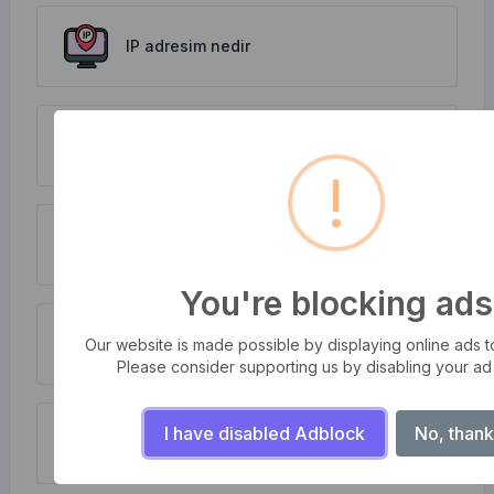
IP adresim nedir
IP Adresi Arama
!
Base64 Kod Çözme
You're blocking ads
Base64 Kodlama
Our website is made possible by displaying online ads to 
Please consider supporting us by disabling your ad
I have disabled Adblock
No, thank
Renk Dönüştürücü