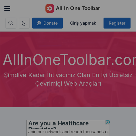
Donate
Giriş yapmak
Register
AllInOneToolbar.c
Şimdiye Kadar İhtiyacınız Olan En İyi Ücretsiz
Çevrimiçi Web Araçları