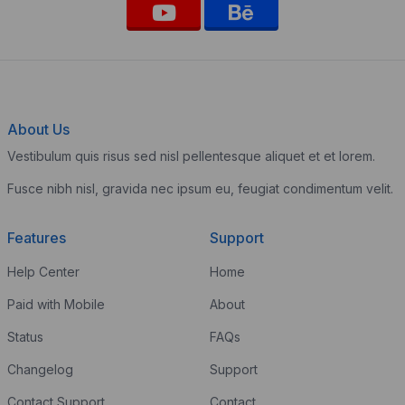
About Us
Vestibulum quis risus sed nisl pellentesque aliquet et et lorem.
Fusce nibh nisl, gravida nec ipsum eu, feugiat condimentum velit.
Features
Support
Help Center
Home
Paid with Mobile
About
Status
FAQs
Changelog
Support
Contact Support
Contact