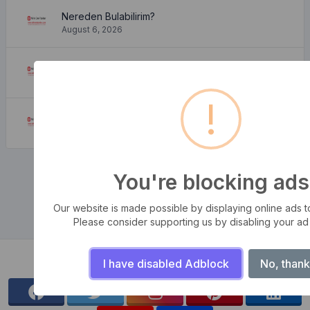
Nereden Bulabilirim?
August 6, 2026
Nereden Gelir?
August 6, 2026
!
Neden Kullanırız?
August 6, 2026
You're blocking ads
Our website is made possible by displaying online ads to 
Please consider supporting us by disabling your ad
Bizi takip et
I have disabled Adblock
No, thank