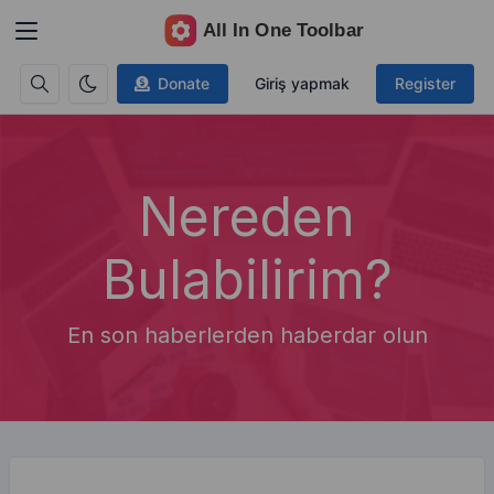
Donate
Giriş yapmak
Register
Nereden
Bulabilirim?
En son haberlerden haberdar olun