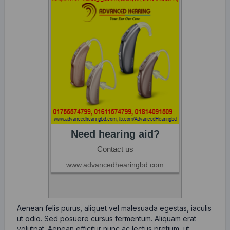
Aenean felis purus, aliquet vel malesuada egestas, iaculis
ut odio. Sed posuere cursus fermentum. Aliquam erat
volutpat. Aenean efficitur nunc ac lectus pretium, ut