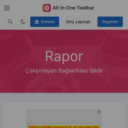
Donate
Giriş yapmak
Register
Rapor
Çalışmayan Bağlantıları Bildir