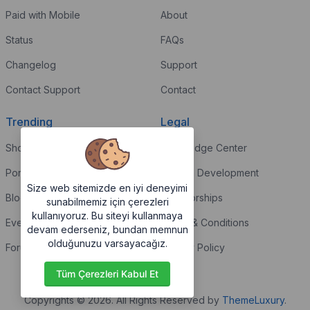
Paid with Mobile
About
Status
FAQs
Changelog
Support
Contact Support
Contact
Trending
Legal
Shop
Knowledge Center
Portfolio
Custom Development
Size web sitemizde en iyi deneyimi
Blog
Sponsorships
sunabilmemiz için çerezleri
kullanıyoruz. Bu siteyi kullanmaya
Events
Terms & Conditions
devam ederseniz, bundan memnun
olduğunuzu varsayacağız.
Forums
Privacy Policy
Tüm Çerezleri Kabul Et
Copyrights © 2026. All Rights Reserved by
ThemeLuxury
.