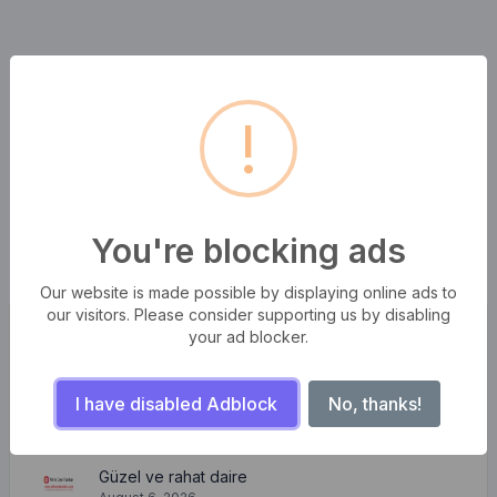
!
You're blocking ads
Our website is made possible by displaying online ads to
our visitors. Please consider supporting us by disabling
yakın zamanda Gönderilenler
your ad blocker.
Dalgaların fırtınaları
I have disabled Adblock
No, thanks!
August 6, 2026
Güzel ve rahat daire