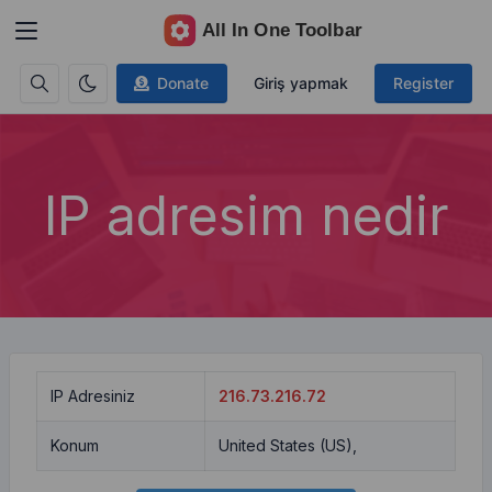
Donate
Giriş yapmak
Register
IP adresim nedir
IP Adresiniz
216.73.216.72
Konum
United States (US),