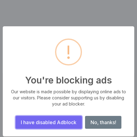
!
You're blocking ads
Popüler Araçlar
Our website is made possible by displaying online ads to
our visitors. Please consider supporting us by disabling
YouTube Küçük Resim İndiricisi
your ad blocker.
Base64'e görüntü
I have disabled Adblock
No, thanks!
Facebook kimliğini bul