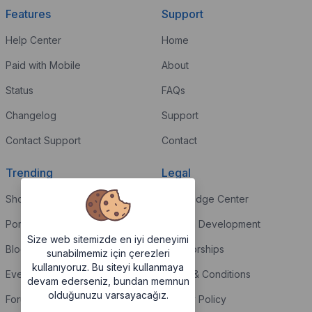
Features
Support
Help Center
Home
Paid with Mobile
About
Status
FAQs
Changelog
Support
Contact Support
Contact
Trending
Legal
Shop
Knowledge Center
Portfolio
Custom Development
Size web sitemizde en iyi deneyimi
Blog
Sponsorships
sunabilmemiz için çerezleri
kullanıyoruz. Bu siteyi kullanmaya
Events
Terms & Conditions
devam ederseniz, bundan memnun
olduğunuzu varsayacağız.
Forums
Privacy Policy