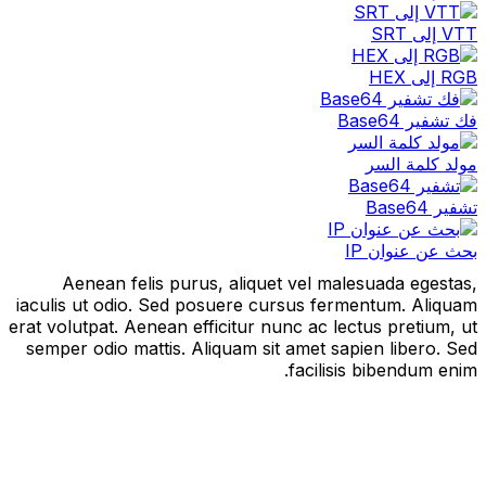
VTT إلى SRT
RGB إلى HEX
فك تشفير Base64
مولد كلمة السر
تشفير Base64
بحث عن عنوان IP
Aenean felis purus, aliquet vel malesuada egestas,
iaculis ut odio. Sed posuere cursus fermentum. Aliquam
erat volutpat. Aenean efficitur nunc ac lectus pretium, ut
semper odio mattis. Aliquam sit amet sapien libero. Sed
facilisis bibendum enim.