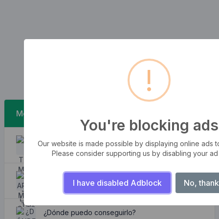
!
Mensajes recientes
You're blocking ads
Las tormentas de las olas
Our website is made possible by displaying online ads to 
August 8, 2026
Please consider supporting us by disabling your ad
Apartamento encantador y acogedor
I have disabled Adblock
No, thank
August 8, 2026
¿Dónde puedo conseguirlo?