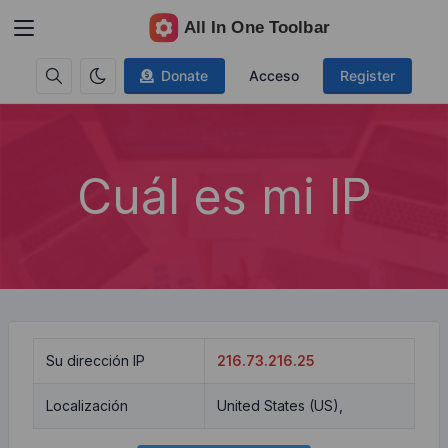
Donate
Acceso
Register
Cuál es mi IP
Su dirección IP
216.73.216.25
Localización
United States (US),