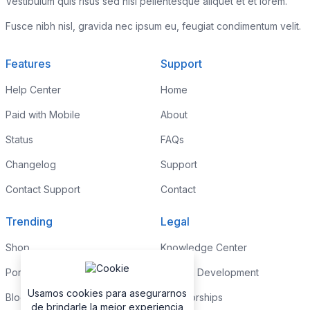
Vestibulum quis risus sed nisl pellentesque aliquet et et lorem.
Fusce nibh nisl, gravida nec ipsum eu, feugiat condimentum velit.
Features
Support
Help Center
Home
Paid with Mobile
About
Status
FAQs
Changelog
Support
Contact Support
Contact
Trending
Legal
Shop
Knowledge Center
Portfolio
Custom Development
Usamos cookies para asegurarnos
Blog
Sponsorships
de brindarle la mejor experiencia