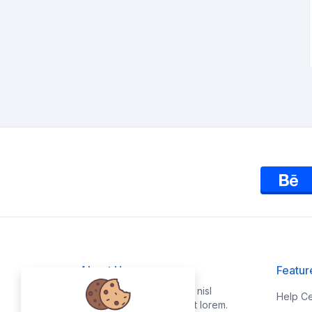
About Us
Featur
Vestibulum quis risus sed nisl
Help Ce
pellentesque aliquet et et lorem.