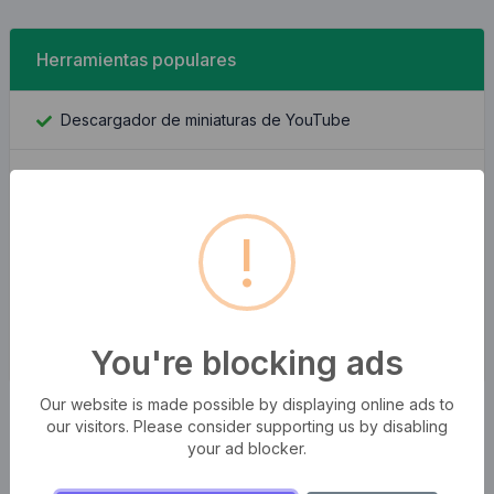
Herramientas populares
Descargador de miniaturas de YouTube
Imagen a Base64
!
Encontrar ID de Facebook
Búsqueda de dirección IP
You're blocking ads
Cuál es mi IP
Our website is made possible by displaying online ads to
our visitors. Please consider supporting us by disabling
your ad blocker.