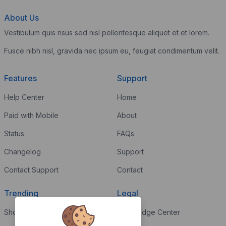
About Us
Vestibulum quis risus sed nisl pellentesque aliquet et et lorem.
Fusce nibh nisl, gravida nec ipsum eu, feugiat condimentum velit.
Features
Support
Help Center
Home
Paid with Mobile
About
Status
FAQs
Changelog
Support
Contact Support
Contact
Trending
Legal
Shop
Knowledge Center