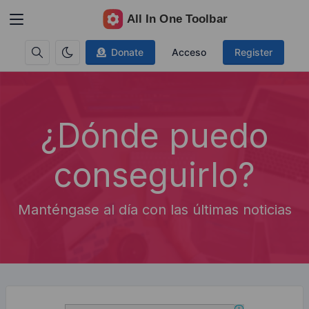
Donate
Acceso
Register
¿Dónde puedo
conseguirlo?
Manténgase al día con las últimas noticias