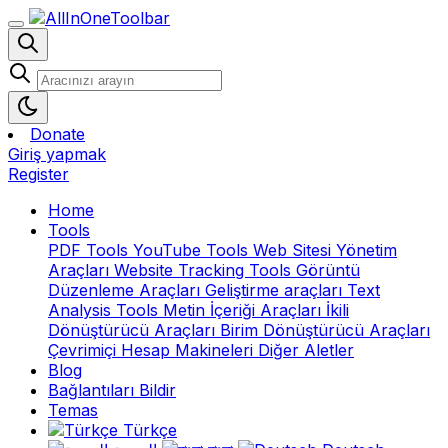
Donate
Giriş yapmak
Register
Home
Tools
PDF Tools
YouTube Tools
Web Sitesi Yönetim
Araçları
Website Tracking Tools
Görüntü
Düzenleme Araçları
Geliştirme araçları
Text
Analysis Tools
Metin İçeriği Araçları
İkili
Dönüştürücü Araçları
Birim Dönüştürücü Araçları
Çevrimiçi Hesap Makineleri
Diğer Aletler
Blog
Bağlantıları Bildir
Temas
Türkçe