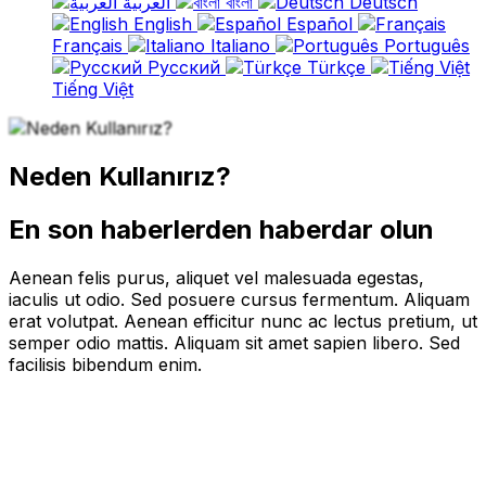
العربية
বাংলা
Deutsch
English
Español
Français
Italiano
Português
Русский
Türkçe
Tiếng Việt
Neden Kullanırız?
En son haberlerden haberdar olun
Aenean felis purus, aliquet vel malesuada egestas,
iaculis ut odio. Sed posuere cursus fermentum. Aliquam
erat volutpat. Aenean efficitur nunc ac lectus pretium, ut
semper odio mattis. Aliquam sit amet sapien libero. Sed
facilisis bibendum enim.