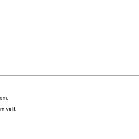
rem.
 velit.