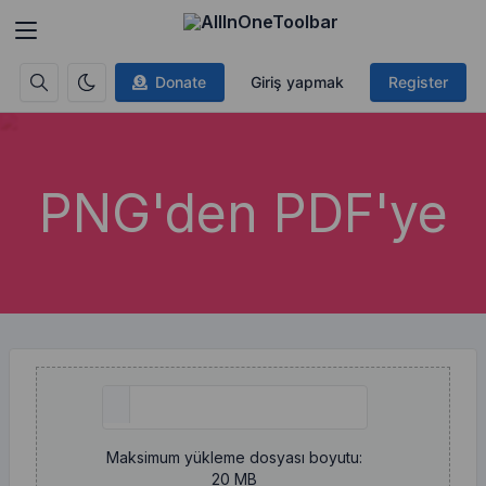
Donate
Giriş yapmak
Register
PNG'den PDF'ye
Maksimum yükleme dosyası boyutu:
20 MB