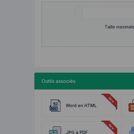
Taille maximal
Outils associés
Word en HTML
JPG à PDF