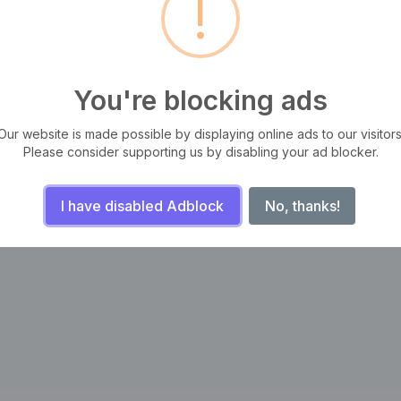
!
You're blocking ads
tas, iaculis ut odio. Sed posuere cursus fermentum. Aliquam erat
m, ut semper odio mattis. Aliquam sit amet sapien libero. Sed facilisis
Our website is made possible by displaying online ads to our visitors
Please consider supporting us by disabling your ad blocker.
I have disabled Adblock
No, thanks!