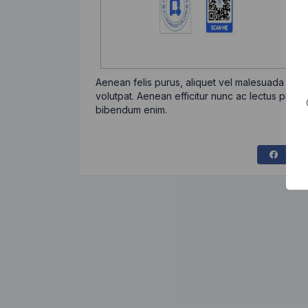
Aenean felis purus, aliquet vel malesuada eges
volutpat. Aenean efficitur nunc ac lectus pretiu
bibendum enim.