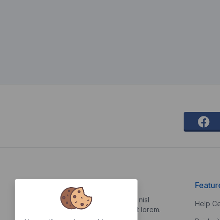
About Us
Featur
Vestibulum quis risus sed nisl
Help Ce
pellentesque aliquet et et lorem.