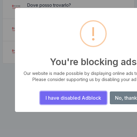
Dove posso trovarlo?
August 6, 2026
!
Da dove viene?
August 6, 2026
Perchè lo utilizziamo?
August 6, 2026
You're blocking ads
Our website is made possible by displaying online ads to 
Please consider supporting us by disabling your ad
I have disabled Adblock
No, thank