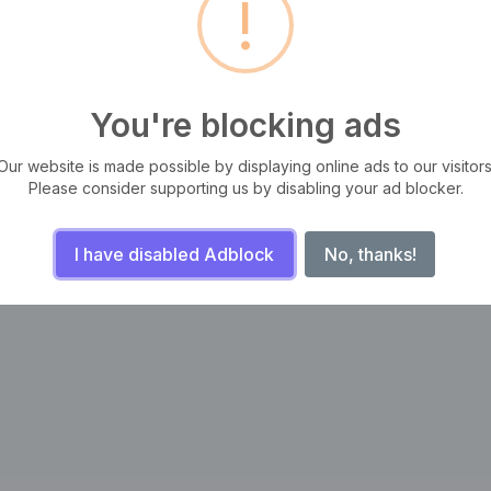
!
tas, iaculis ut odio. Sed posuere cursus fermentum. Aliquam erat
You're blocking ads
m, ut semper odio mattis. Aliquam sit amet sapien libero. Sed facilisis
Our website is made possible by displaying online ads to our visitors
Please consider supporting us by disabling your ad blocker.
I have disabled Adblock
No, thanks!