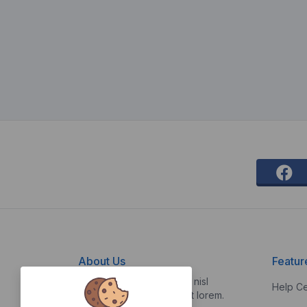
About Us
Featur
Vestibulum quis risus sed nisl
Help Ce
pellentesque aliquet et et lorem.