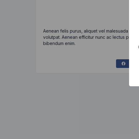
Aenean felis purus, aliquet vel malesuada eges
volutpat. Aenean efficitur nunc ac lectus pretiu
bibendum enim.