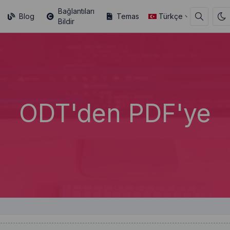
Bağlantıları
Blog
Temas
Türkçe
Bildir
ODT'den PDF'ye