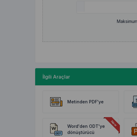
Maksimum
İlgili Araçlar
Metinden PDF'ye
Word'den ODT'ye
dönüştürücü