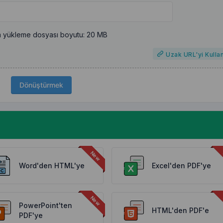
 yükleme dosyası boyutu: 20 MB
Uzak URL'yi Kulla
Dönüştürmek
Word'den HTML'ye
Excel'den PDF'ye
PowerPoint'ten
HTML'den PDF'e
PDF'ye