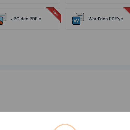
JPG'den PDF'e
Word'den PDF'ye