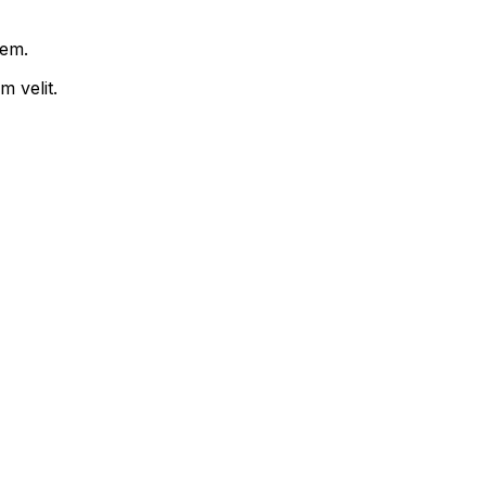
rem.
 velit.