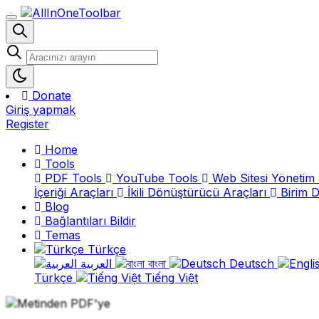
Donate
Giriş yapmak
Register
Home
Tools
PDF Tools
YouTube Tools
Web Sitesi Yönetim 
İçeriği Araçları
İkili Dönüştürücü Araçları
Birim 
Blog
Bağlantıları Bildir
Temas
Türkçe
العربية
বাংলা
Deutsch
Türkçe
Tiếng Việt