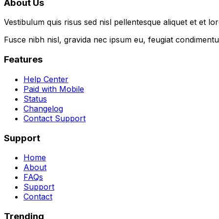
About Us
Vestibulum quis risus sed nisl pellentesque aliquet et et lo
Fusce nibh nisl, gravida nec ipsum eu, feugiat condimentum
Features
Help Center
Paid with Mobile
Status
Changelog
Contact Support
Support
Home
About
FAQs
Support
Contact
Trending