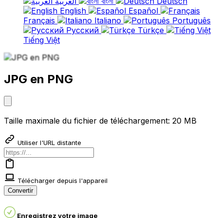
العربية
বাংলা
Deutsch
English
Español
Français
Italiano
Português
Русский
Türkçe
Tiếng Việt
JPG en PNG
Taille maximale du fichier de téléchargement: 20 MB
Utiliser l'URL distante
Télécharger depuis l'appareil
Convertir
Enregistrez votre image