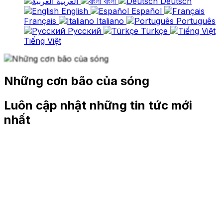
العربية
বাংলা
Deutsch
English
Español
Français
Italiano
Português
Русский
Türkçe
Tiếng Việt
Những cơn bão của sóng
Luôn cập nhật những tin tức mới
nhất