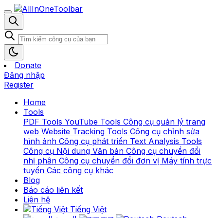
Donate
Đăng nhập
Register
Home
Tools
PDF Tools
YouTube Tools
Công cụ quản lý trang
web
Website Tracking Tools
Công cụ chỉnh sửa
hình ảnh
Công cụ phát triển
Text Analysis Tools
Công cụ Nội dung Văn bản
Công cụ chuyển đổi
nhị phân
Công cụ chuyển đổi đơn vị
Máy tính trực
tuyến
Các công cụ khác
Blog
Báo cáo liên kết
Liên hệ
Tiếng Việt