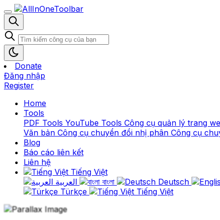
Donate
Đăng nhập
Register
Home
Tools
PDF Tools
YouTube Tools
Công cụ quản lý trang w
Văn bản
Công cụ chuyển đổi nhị phân
Công cụ chu
Blog
Báo cáo liên kết
Liên hệ
Tiếng Việt
العربية
বাংলা
Deutsch
Türkçe
Tiếng Việt