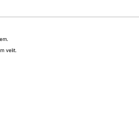
rem.
 velit.