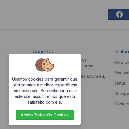
About Us
Featur
Vestibulum quis risus sed nisl
Help Ce
pellentesque aliquet et et lorem.
Paid wi
Fusce nibh nisl, gravida nec ipsum eu,
Usamos cookies para garantir que
feugiat condimentum velit.
Status
oferecemos a melhor experiência
em nosso site. Se continuar a usar
Change
este site, assumiremos que está
satisfeito com ele.
Contact
Aceita Todos Os Cookies