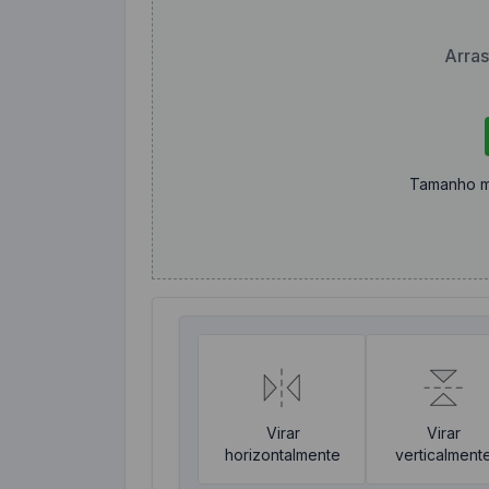
Arras
Tamanho m
Virar
Virar
horizontalmente
verticalment