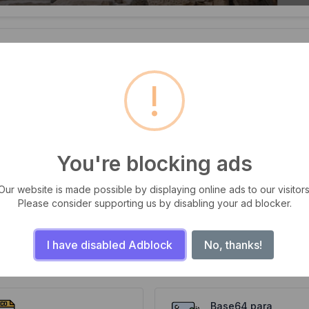
!
anho Final
Salvar como
You're blocking ads
Our website is made possible by displaying online ads to our visitors
dimensionar imagem agora
Please consider supporting us by disabling your ad blocker.
I have disabled Adblock
No, thanks!
Base64 para