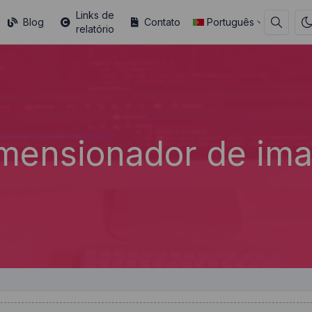
Links de
Blog
Contato
Português
relatório
imensionador de im