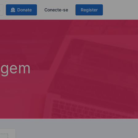
Donate
Conecte-se
Register
agem