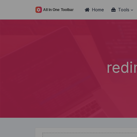
Home
Tools
red