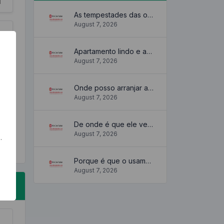
As tempestades das ondas
August 7, 2026
Apartamento lindo e aconchegante
August 7, 2026
Onde posso arranjar algum?
August 7, 2026
De onde é que ele vem?
August 7, 2026
.
Porque é que o usamos?
August 7, 2026