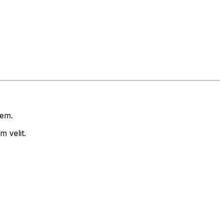
rem.
 velit.