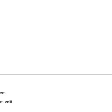
rem.
 velit.