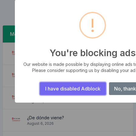
!
Mensajes recientes
You're blocking ads
Las tormentas de las olas
August 6, 2026
Our website is made possible by displaying online ads to 
Please consider supporting us by disabling your ad
Apartamento encantador y acogedor
August 6, 2026
I have disabled Adblock
No, thank
¿Dónde puedo conseguirlo?
August 6, 2026
¿De dónde viene?
August 6, 2026